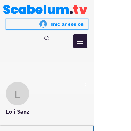
Scabelum
.
tv
Iniciar sesión
Más acciones
Loli Sanz
Loli Sanz