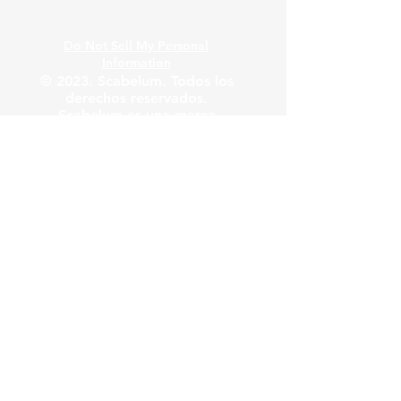
Do Not Sell My Personal
Information
© 2023. Scabelum. Todos los
derechos reservados.
Scabelum es una marca
registrada bajo dominio de
Scabelum marca registrada.
El funcionamiento de esta
web y el uso de la marca son
bajo responsabilidad de
Scabelum como marca
registrada.
Scabelum
.
tv