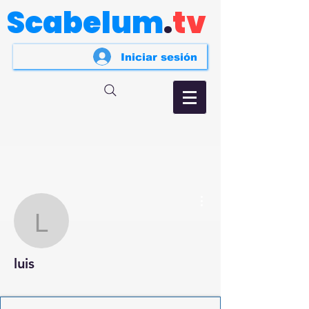
Scabelum
.
tv
Iniciar sesión
Más acciones
luis
luis