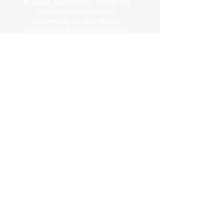
© 2023. Scabelum. Todos los
derechos reservados.
Scabelum es una marca
registrada bajo dominio de
Scabelum marca registrada.
El funcionamiento de esta
web y el uso de la marca son
bajo responsabilidad de
Scabelum como marca
registrada.
Scabelum
.
tv