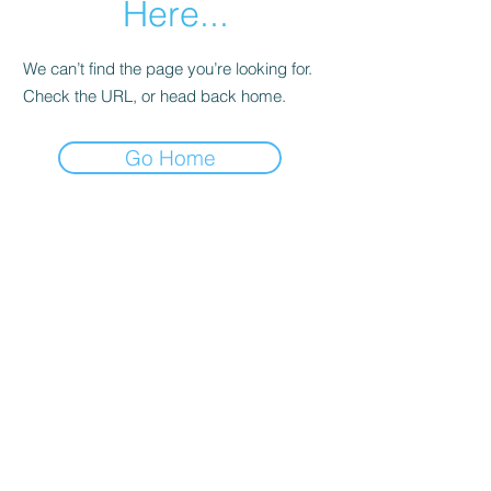
Here...
We can’t find the page you’re looking for.
Check the URL, or head back home.
Go Home
Do Not Sell My Personal
Information
© 2023. Scabelum. Todos los
derechos reservados.
Scabelum es una marca
registrada bajo dominio de
Scabelum marca registrada.
El funcionamiento de esta
web y el uso de la marca son
bajo responsabilidad de
Scabelum como marca