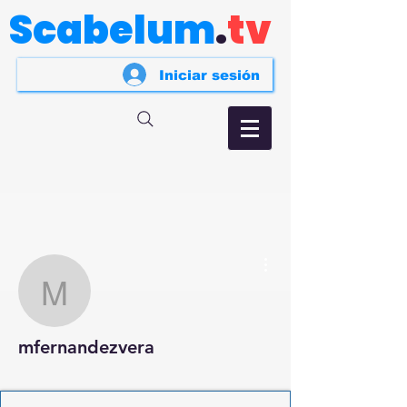
Scabelum
.
tv
Iniciar sesión
Más acciones
mfernandezvera
mfernandezvera