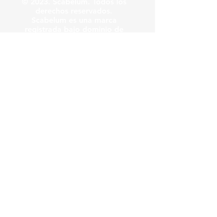
© 2023. Scabelum. Todos los
derechos reservados.
Scabelum es una marca
registrada bajo dominio de
Scabelum marca registrada.
El funcionamiento de esta
web y el uso de la marca son
bajo responsabilidad de
Scabelum como marca
registrada.
Scabelum
.
tv