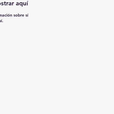
strar aquí
ación sobre sí
í.