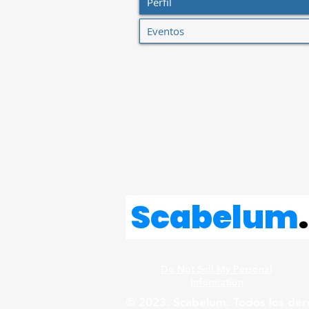
Perfil
Eventos
Scabelum
.
Do Not Sell My Personal
Information
© 2023. Scabelum. Todos los der