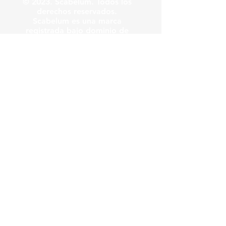
© 2023. Scabelum. Todos los
derechos reservados.
Scabelum es una marca
registrada bajo dominio de
Scabelum marca registrada.
El funcionamiento de esta
web y el uso de la marca son
bajo responsabilidad de
Scabelum como marca
registrada.
Scabelum
.
tv