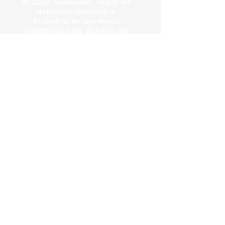
© 2023. Scabelum. Todos los
derechos reservados.
Scabelum es una marca
registrada bajo dominio de
Scabelum marca registrada.
El funcionamiento de esta
web y el uso de la marca son
bajo responsabilidad de
Scabelum como marca
registrada.
Scabelum
.
tv