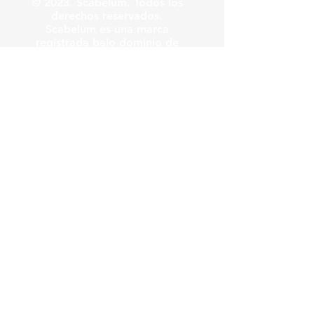
© 2023. Scabelum. Todos los
derechos reservados.
Scabelum es una marca
registrada bajo dominio de
Scabelum marca registrada.
El funcionamiento de esta
web y el uso de la marca son
bajo responsabilidad de
Scabelum como marca
registrada.
Scabelum
.
tv