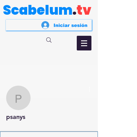
Scabelum
.
tv
Iniciar sesión
Más acciones
psanys
psanys