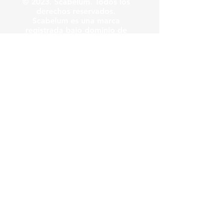
© 2023. Scabelum. Todos los
derechos reservados.
Scabelum es una marca
registrada bajo dominio de
Scabelum marca registrada.
El funcionamiento de esta
web y el uso de la marca son
bajo responsabilidad de
Scabelum como marca
registrada.
Scabelum
.
tv