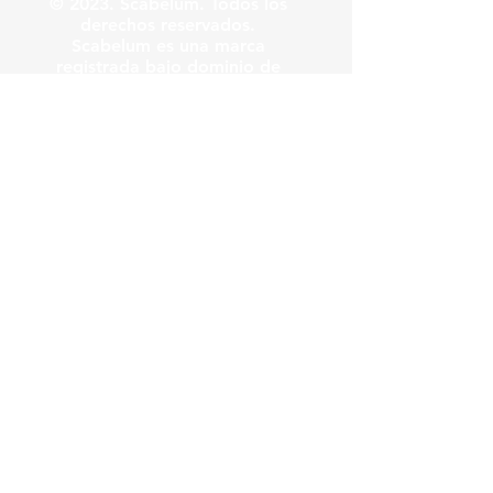
© 2023. Scabelum. Todos los
derechos reservados.
Scabelum es una marca
registrada bajo dominio de
Scabelum marca registrada.
El funcionamiento de esta
web y el uso de la marca son
bajo responsabilidad de
Scabelum como marca
registrada.
Scabelum
.
tv