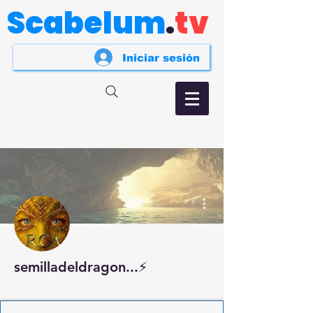
Scabelum
.
tv
Iniciar sesión
Más acciones
semilladeldragon...⚡