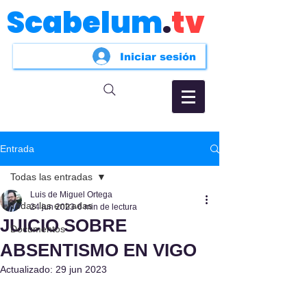
Scabelum
.
tv
Iniciar sesión
Entrada
Todas las entradas
Luis de Miguel Ortega
Todas las entradas
24 jun 2023
6 min de lectura
JUICIO SOBRE
Documentos
ABSENTISMO EN VIGO
Actualizado:
29 jun 2023