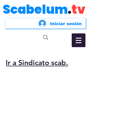
Scabelum
.
tv
Iniciar sesión
Ir a Sindicato scab.
Do Not Sell My Personal