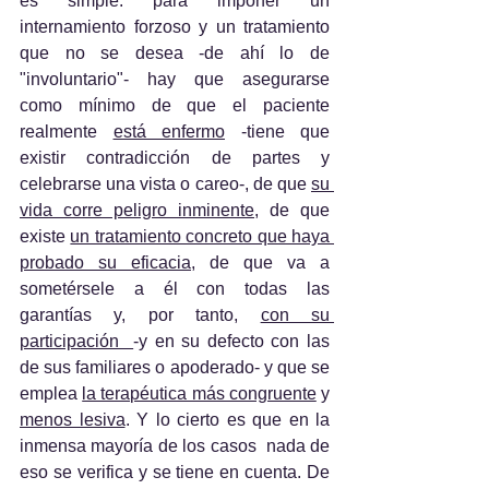
es simple: para imponer un 
internamiento forzoso y un tratamiento 
que no se desea -de ahí lo de 
"involuntario"- hay que asegurarse 
como mínimo de que el paciente 
realmente 
está enfermo
 -tiene que 
existir contradicción de partes y 
celebrarse una vista o careo-, de que 
su 
vida corre peligro inminente
, de que 
existe 
un tratamiento concreto que haya 
probado su eficacia
, de que va a 
sometérsele a él con todas las 
garantías y, por tanto, 
con su 
participación  
-y en su defecto con las 
de sus familiares o apoderado- y que se 
emplea 
la terapéutica más congruente
 y 
menos lesiva
. Y lo cierto es que en la 
inmensa mayoría de los casos  nada de 
eso se verifica y se tiene en cuenta. De 