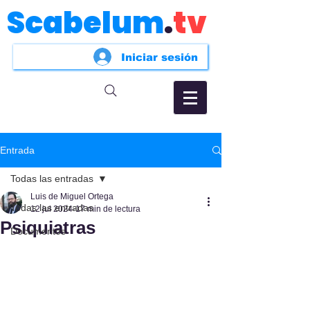
Scabelum
.
tv
Iniciar sesión
Entrada
Todas las entradas
Luis de Miguel Ortega
Todas las entradas
12 jul 2024
17 min de lectura
Psiquiatras
Documentos