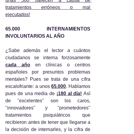
unas 560 ¡fallecen a causa de 
tratamientos erróneos o mal 
ejecutados!
65.000 INTERNAMIENTOS 
INVOLUNTARIOS AL AÑO
¿Sabe además el lector a cuántos 
ciudadanos se interna forzosamente 
cada año
 en clínicas o centros 
españoles por presuntos problemas 
mentales? Pues se trata de una cifra 
escalofriante: a unos 
65.000
. Hablamos 
pues de una media de 
¡180 al día!
 Así 
de "excelentes" son los caros, 
"innovadores" y "prometedores" 
tratamientos psiquiátricos que 
recibieron antes de tener que llegarse a 
la decisión de internarles, y la cifra de 