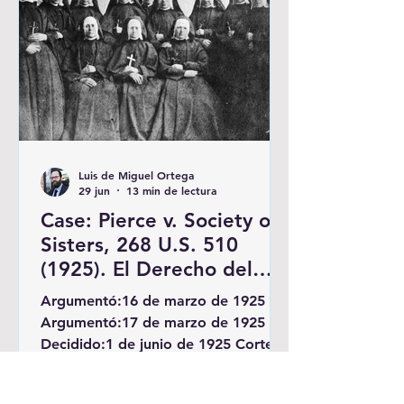
relato. La Pon
Luis de Miguel Ortega
29 jun
13 min de lectura
Case: Pierce v. Society of
Sisters, 268 U.S. 510
(1925). El Derecho del
Estado a educar a los
Argumentó:16 de marzo de 1925
niños.
Argumentó:17 de marzo de 1925
Decidido:1 de junio de 1925 Corte
Suprema de los Estados Unidos
Pierce contra Sociedad de