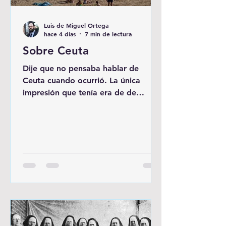
Luis de Miguel Ortega
hace 4 días
7 min de lectura
Sobre Ceuta
Dije que no pensaba hablar de
Ceuta cuando ocurrió. La única
impresión que tenía era de de
repugnancia por la escena. En la
histeria de las noticias mainstream y
redes sobre Ceuta y Melilla, hay
cuestiones y razones que se repiten
aunque sean contradictorias o
imposibles. Pero es así como se
distingue la histeria de la razón y de
una operación de guerra cognitiva
de lo que es la realidad. Una
macedonia de ideas que sirve a todo
el mundo. Que encaja en cualquier