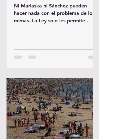
Ni Marlaska ni Sánchez pueden
hacer nada con el problema de los
menas. La Ley solo les permite
trasladarlos a 1500 km lejos de su
hogar sin autorización de sus
padres, trasladarlos y privarles de
libertad, sí que lo permite la ley,
pero facilitar el retorno a su país y
su hogar... eso no es legalmente
posible... Para empezar, menas es
un neologismo inventado que dice
definir a "menores no
acompañados" un término moderno
para definir algo que no existe y
nunca existió y con el