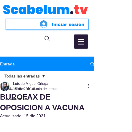
Scabelum
.
tv
Iniciar sesión
Entrada
Todas las entradas
Luis de Miguel Ortega
Todas las entradas
15 dic 2021
3 min de lectura
BUROFAX DE
Documentos
OPOSICION A VACUNA
Actualizado:
15 dic 2021