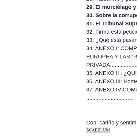
29. El murciélago y
30. Sobre la corrupción 
31. El Tribunal Sup
32. Firma esta petición
33. ¿Qué está pasando en 
34. ANEXO I: CO
EUROPEA Y LAS “
PRIVADA......................
35. ANEXO II : ¿Q
36. ANEXO III: Homenaje
37. ANEXO IV CO
...............................
Con  cariño y sentim
SCABELUM