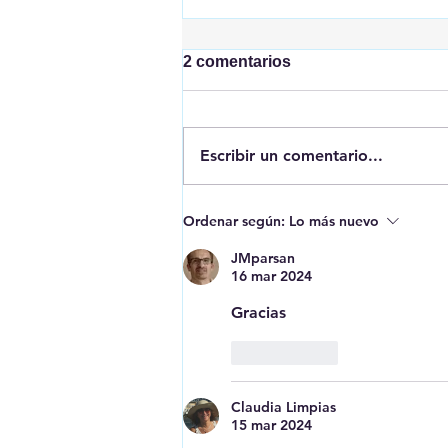
2 comentarios
Escribir un comentario...
Erase una vez que se era...
Ordenar según:
Lo más nuevo
los menas
JMparsan
16 mar 2024
Gracias
Me gusta
Claudia Limpias
15 mar 2024