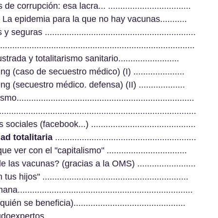
corrupción: esa lacra... ..................................
La epidemia para la que no hay vacunas...........
ras ..............................................................
................................................................................
ada y totalitarismo sanitario.........................
 (caso de secuestro médico) (I) .....................
 (secuestro médico. defensa) (II) ...................
....................................................................
.......................................................................
ales (facebook...) ...........................................
ad totalitaria
 ..........................................................
ver con el "capitalismo" .................................
s vacunas? (gracias a la OMS) ........................
ijos" ............................................................
...................................................................
e beneficia)..............................................
rtos .............................................................