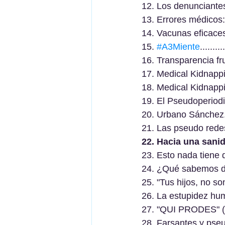
12. Los denunciantes de 
13. Errores médicos: 
14. Vacunas eficaces y segu
15. 
#A3Miente
..........
16. Transparencia frustr
17. Medical Kidnapping
18. Medical Kidnapping
19. El Pseudoperiodismo.....
20. Urbano Sánchez..........
21. Las pseudo redes soci
22. Hacia una sanid
23. Esto nada tiene que 
24. ¿Qué sabemos de la
25. "Tus hijos, no son tus h
26. La estupidez humana.....
27. "QUI PRODES" (quién s
28. Farsantes y pseudoexpe