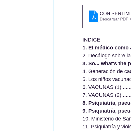
CON SENTIM
Descargar PDF 
INDICE
1. El médico como 
2. Decálogo sobre las no
3. So... what's the 
4. Generación de caos
5. Los niños vacunados t
6. VACUNAS (1) ..............
7. VACUNAS (2) ..............
8. Psiquiatría, pseudoc
9. Psiquiatría, pse
10. Ministerio de Sanid
11. Psiquiatría y violencia .