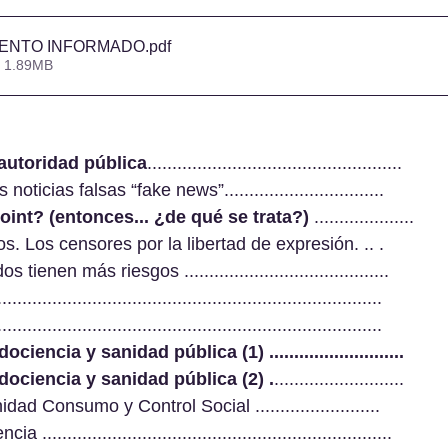
IENTO INFORMADO
.pdf
• 1.89MB
autoridad pública
...................................................
ticias falsas “fake news”................................
point? (entonces... ¿de qué se trata?) 
....................
. Los censores por la libertad de expresión. .. .
ienen más riesgos .........................................
....................................................................
....................................................................
iencia y sanidad pública (1) ...........................
udociencia y sanidad pública (2) .
..........................
ad Consumo y Control Social .........................
.....................................................................