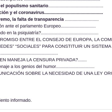
 el populismo sanitario
............................................
y el coronavirus...............................................
remo, la falta de transparencia
 ...........................
 ante el parlamento Europeo............................
la psiquiatría?..............................................
MPROMISO ENTRE EL CONSEJO DE EUROPA, LA COMI
REDES” “SOCIALES” PARA CONSTITUIR UN SISTEMA
..........................................
UIEN MANEJA LA CENSURA PRIVADA?.......
 a los genios del humor...............................
MUNICACIÓN SOBRE LA NECESIDAD DE UNA LEY OR
iento informado.