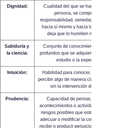
Dignidad:
 Cualidad del que se hace valer como 
persona, se comporta con 
responsabilidad, seriedad y con respeto 
hacia sí mismo y hacia los demás y no 
deja que lo humillen ni degraden.
Sabiduría y 
 Conjunto de conocimientos amplios y 
la ciencia:
profundos que se adquieren mediante el 
estudio o la experiencia.
Intuición:
 Habilidad para conocer, comprender o 
percibir algo de manera clara e inmediata, 
sin la intervención de la razón.
Prudencia:
 Capacidad de pensar, ante ciertos 
acontecimientos o actividades, sobre los 
riesgos posibles que estos conllevan, y 
adecuar o modificar la conducta para no 
recibir o producir perjuicios innecesarios.