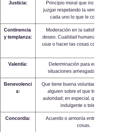
Justicia:
 Principio moral que inclina a obrar y 
juzgar respetando la verdad y dando a 
cada uno lo que le corresponde.
Continencia 
 Moderación en la satisfacción de un 
y templanza:
deseo. Cualidad humana que induce a 
usar o hacer las cosas con moderación.
Valentía:
 Determinación para enfrentarse a 
situaciones arriesgadas o difíciles.
Benevolenci
 Que tiene buena voluntad o afecto hacia 
a:
alguien sobre el que tiene poder o 
autoridad; en especial, que se muestra 
indulgente o tolerante.
Concordia:
 Acuerdo o armonía entre personas o 
cosas.