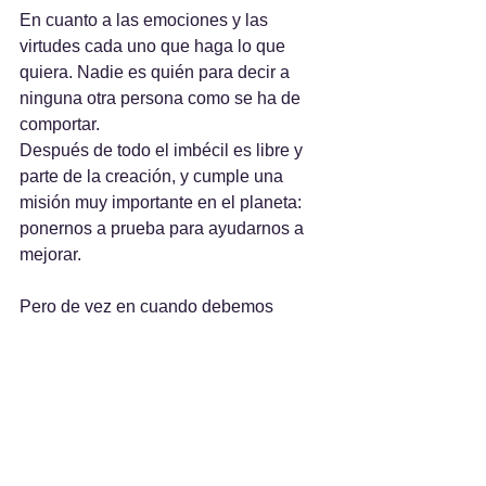
En cuanto a las emociones y las 
virtudes cada uno que haga lo que 
quiera. Nadie es quién para decir a 
ninguna otra persona como se ha de 
comportar. 
Después de todo el imbécil es libre y 
parte de la creación, y cumple una 
misión muy importante en el planeta: 
ponernos a prueba para ayudarnos a 
mejorar. 
Pero de vez en cuando debemos 
recordar quiénes somos, a qué hemos 
venido y cuál es nuestro fin y por eso 
he intentado hacer un glosario de 
términos importantes para elegir.
Lo cierto es que el mundo está repleto 