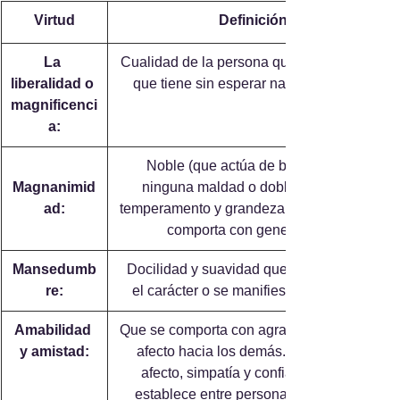
Virtud
Definición
La 
​ Cualidad de la persona que ayuda o da lo 
liberalidad o 
que tiene sin esperar nada a cambio.  
magnificenci
a:
​ Noble (que actúa de buena fe, sin 
Magnanimid
ninguna maldad o doble intención) 
ad:
temperamento y grandeza de espíritu y se 
comporta con generosidad.
Mansedumb
​ Docilidad y suavidad que se muestra en 
re:
el carácter o se manifiesta en el trato.  
Amabilidad 
 Que se comporta con agrado, educación y 
y amistad:
afecto hacia los demás. Relación de 
afecto, simpatía y confianza que se 
establece entre personas que no son 