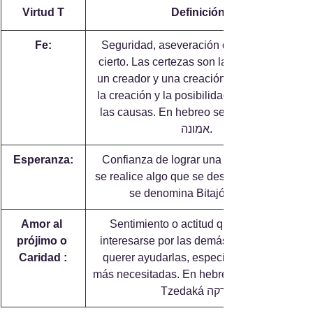
Virtud T
Definición
Fe:
 Seguridad, aseveración de que algo es 
cierto. Las certezas son la existencia de 
un creador y una creación, la bondad de 
la creación y la posibilidad de acceder a 
las causas. En hebreo se llama Emuná 
אמונה. 
Esperanza:
 Confianza de lograr una cosa o de que 
se realice algo que se desea. En hebrero 
Amor al 
 Sentimiento o actitud que impulsa a 
prójimo o 
interesarse por las demás personas y a 
Caridad :
querer ayudarlas, especialmente a las 
más necesitadas. En hebreo se denomina 