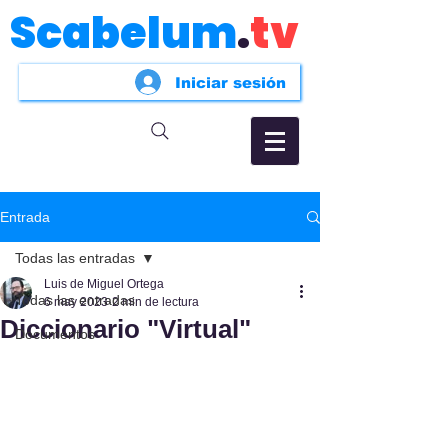
Scabelum
.
tv
Iniciar sesión
Entrada
Todas las entradas
Luis de Miguel Ortega
Todas las entradas
6 may 2023
2 min de lectura
Diccionario "Virtual"
Documentos