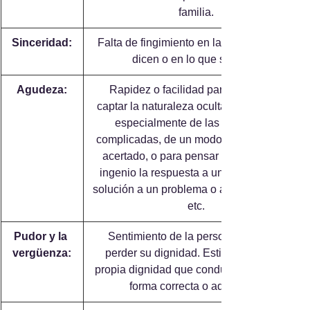
familia.
Sinceridad:
 Falta de fingimiento en las cosas que se 
dicen o en lo que se hace.
Agudeza:
 Rapidez o facilidad para entender y 
captar la naturaleza oculta de las cosas, 
especialmente de las confusas o 
complicadas, de un modo rápido, claro y 
acertado, o para pensar con rapidez e 
ingenio la respuesta a una pregunta, la 
solución a un problema o a una dificultad, 
etc.
Pudor y la 
 Sentimiento de la persona que teme 
vergüenza:
perder su dignidad. Estimación de la 
propia dignidad que conduce a actuar de 
forma correcta o adecuada.