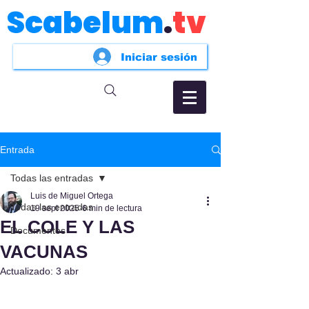
Scabelum
.
tv
Iniciar sesión
Entrada
Todas las entradas
Luis de Miguel Ortega
Todas las entradas
19 sept 2025
6 min de lectura
EL COLE Y LAS
Documentos
VACUNAS
Actualizado:
3 abr