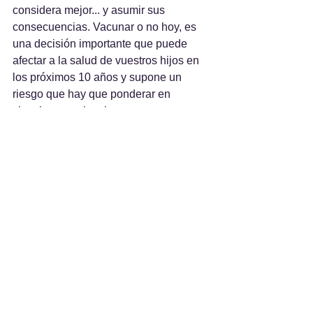
considera mejor... y asumir sus 
consecuencias. Vacunar o no hoy, es 
una decisión importante que puede 
afectar a la salud de vuestros hijos en 
los próximos 10 años y supone un 
riesgo que hay que ponderar en 
ciencia y conciencia. 
Pero si no estáis de acuerdo con las 
vacunas o con la "vacunanoia" 
instalada:
Firmad el documento en el que no 
autorizáis la vacunación en la 
escuela
Informad a vuestro hijo de sus 
derechos y de que no le pueden 
vacunar a la fuerza ni bajo 
amenazas.
El menor debe estar informado de 
que no debe encararse con 