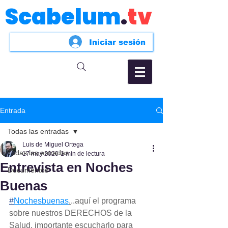
Scabelum
.
tv
Iniciar sesión
Entrada
Todas las entradas
Luis de Miguel Ortega
Todas las entradas
17 may 2020
1 min de lectura
Entrevista en Noches
Documentos
Buenas
#
Nochesbuenas
.
..aquí el programa 
sobre nuestros DERECHOS de la 
Salud, importante escucharlo para 