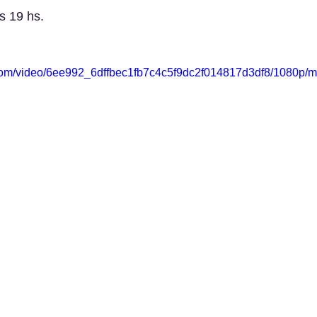
s 19 hs.
c.com/video/6ee992_6dffbec1fb7c4c5f9dc2f014817d3df8/1080p/m