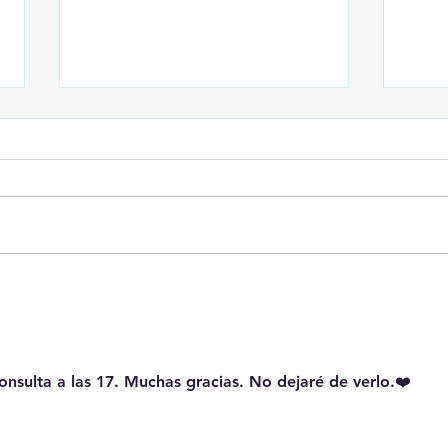
Sobre Ceuta
Case
Sist
El D
educ
onsulta a las 17. Muchas gracias. No dejaré de verlo.❤️