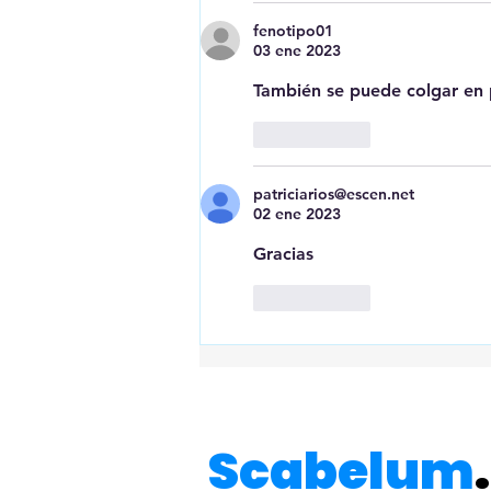
fenotipo01
03 ene 2023
También se puede colgar en p
Me gusta
patriciarios@escen.net
02 ene 2023
Gracias 
Me gusta
Scabelum
.