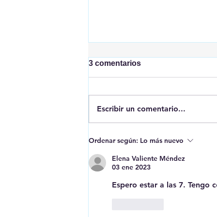
3 comentarios
Escribir un comentario...
Erase una vez que se era...
Ordenar según:
Lo más nuevo
los menas
Elena Valiente Méndez
03 ene 2023
Espero estar a las 7. Tengo c
Me gusta