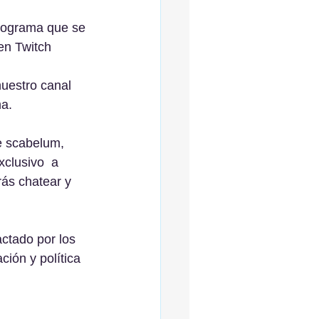
rograma que se 
en Twitch 
uestro canal 
ma.
e scabelum, 
clusivo  a 
rás chatear y 
ctado por los 
ión y política 