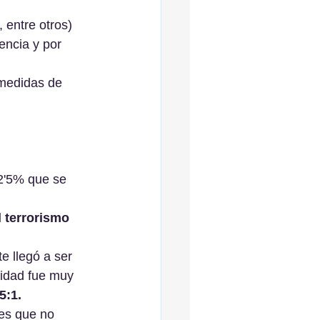
 entre otros)
encia y por 
 medidas de 
 2'5% que se 
 terrorismo 
e llegó a ser 
lidad fue muy 
5:1.
ses que no 