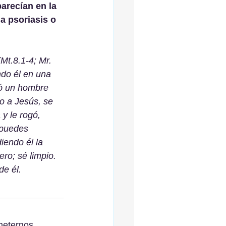
arecían en la 
 la psoriasis o 
(Mt.8.1-4; Mr. 
do él en una 
tó un hombre 
do a Jesús, se 
 y le rogó, 
 puedes 
iendo él la 
ero; sé limpio. 
de él. 
meternos 