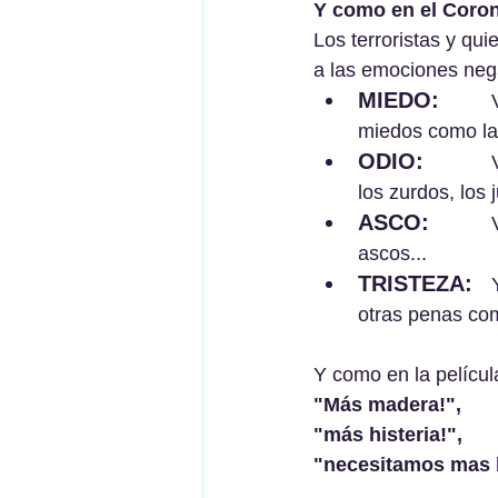
Y como en el Corona
Los terroristas y qui
a las emociones nega
MIEDO: 
	Vuelve a crecer el miedo al contagio y el miedo a la vacuna  otros 
miedos como la 
ODIO: 
		Vuelve el odio al negacionista y a las élites, y otros odios, a los fachas, 
los zurdos, los
ASCO: 
		Vuelve el asco a las pústulas de la viruela y a los antivacunas, y otros 
ascos...
TRISTEZA: 
	Y vuelve la tristeza ante los muertos y ante la pérdida de libertades y 
otras penas co
Y como en la películ
"Más madera!", 
"más histeria!", 
"necesitamos mas l