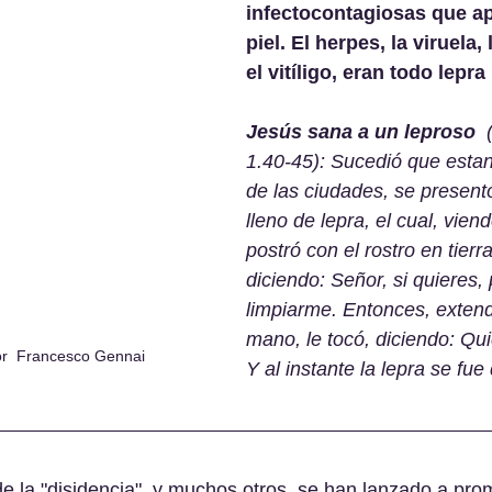
infectocontagiosas que ap
piel. El herpes, la viruela,
el vitíligo, eran todo lepra
Jesús sana a un leproso
  
1.40-45): Sucedió que estan
de las ciudades, se presen
lleno de lepra, el cual, vien
postró con el rostro en tierra
diciendo: Señor, si quieres,
limpiarme. Entonces, extend
mano, le tocó, diciendo: Qui
r  Francesco Gennai
Y al instante la lepra se fue 
 la "disidencia", y muchos otros, se han lanzado a pro