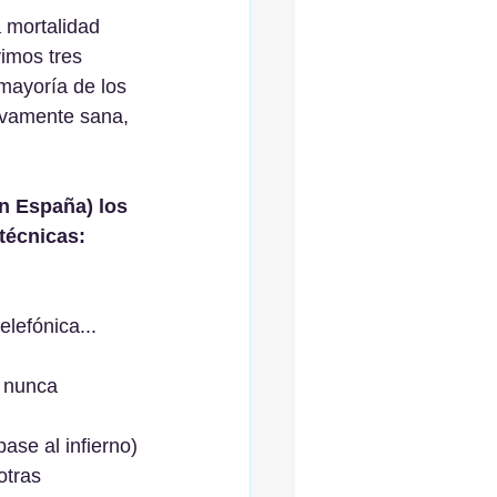
a mortalidad 
imos tres 
mayoría de los 
tivamente sana, 
n España) los 
técnicas:
elefónica... 
e nunca 
ase al infierno)
otras 