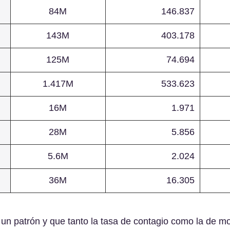
84M
146.837
143M
403.178
125M
74.694
1.417M
533.623
16M
1.971
28M
5.856
5.6M
2.024
36M
16.305
un patrón y que tanto la tasa de contagio como la de mo