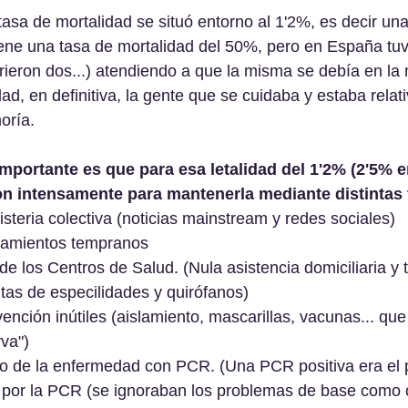
tasa de mortalidad se situó entorno al 1'2%, es decir un
iene una tasa de mortalidad del 50%, pero en España tuv
ieron dos...) atendiendo a que la misma se debía en la 
ad, en definitiva, la gente que se cuidaba y estaba rela
oría. 
mportante es que para esa letalidad del 1'2% (2'5% e
on intensamente para mantenerla mediante distintas 
steria colectiva (noticias mainstream y redes sociales)
tamientos tempranos 
de los Centros de Salud. (Nula asistencia domiciliaria y t
tas de especilidades y quirófanos)
nción inútiles (aislamiento, mascarillas, vacunas... qu
rva")
o de la enfermedad con PCR. (Una PCR positiva era el p
o por la PCR (se ignoraban los problemas de base como 