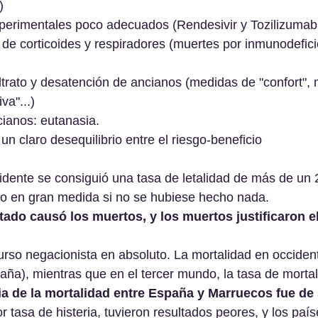
)
perimentales poco adecuados (Rendesivir y Tozilizumab,
de corticoides y respiradores (muertes por inmunodefici
ltrato y desatención de ancianos (medidas de "confort",
iva"...)
ianos: eutanasia.
n claro desequilibrio entre el riesgo-beneficio
cidente se consiguió una tasa de letalidad de más de un
do en gran medida si no se hubiese hecho nada. 
tado causó los muertos, y los muertos justificaron el
urso negacionista en absoluto. La mortalidad en occident
ña), mientras que en el tercer mundo, la tasa de morta
ia de la mortalidad entre España y Marruecos fue de 
 tasa de histeria, tuvieron resultados peores, y los paí