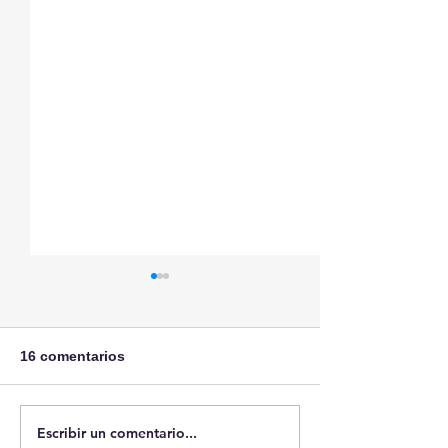
16 comentarios
Sobre Ceuta
Escribir un comentario...
Case: Pierce v.