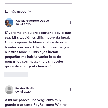
of Sisters, 268 
(1925). El Dere
Lo más nuevo
Estado a educar
niños.
Patricia Guerrero Duque
10 jul 2020
Sí yo también quiero aportar algo, lo que 
sea. Mi situación es difícil, pero da igual. 
Quiero apoyar la titànica labor de este 
hombre que nos defiende a nosotros y a 
nuestros niños. Si mis hijos fueran 
pequeños me habria vuelto loca de 
pensar los con mascarilla y sin poder 
gozar de su sagrada inocencia
Me gusta
Sandra Heath
09 jul 2020
A mí me parece una vergüenza muy 
grande que tanto PayPal como Wix, te 