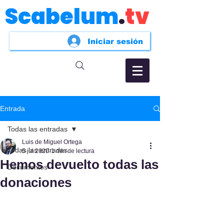
Scabelum
.
tv
Iniciar sesión
Entrada
Todas las entradas
Luis de Miguel Ortega
Todas las entradas
5 jul 2020
1 min de lectura
Hemos devuelto todas las
Documentos
donaciones