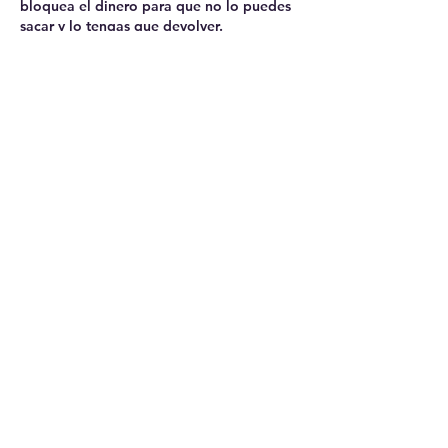
bloquea el dinero para que no lo puedes 
sacar y lo tengas que devolver. 
Obviamente el gobierno detrás, porque 
les estás demandando y sin dinero no se 
puede tirar adelante un juicio. Habrá 
solución aunque sea ingresando en una 
cuenta del banco? Así podremos volver a 
donar. Siga adelante por favor. Te 
necesitamos😘
Me gusta
Miembro desconocido
08 jul 2020
Y yo tb quiero colaborar 
Me gusta
maxima areta ramirez zarate
07 jul 2020
Michisimas gracias por el gran e 