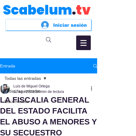
Scabelum
.
tv
Iniciar sesión
Entrada
Todas las entradas
Luis de Miguel Ortega
Todas las entradas
12 ago 2023
84 min de lectura
LA FISCALIA GENERAL
Documentos
DEL ESTADO FACILITA
EL ABUSO A MENORES Y
SU SECUESTRO