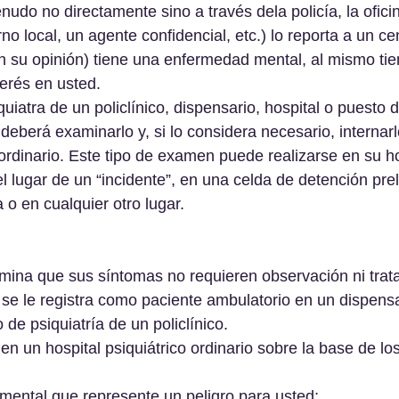
udo no directamente sino a través dela policía, la oficin
o local, un agente confidencial, etc.) lo reporta a un c
n su opinión) tiene una enfermedad mental, al mismo ti
terés en usted.
uiatra de un policlínico, dispensario, hospital o puesto 
 deberá examinarlo y, si lo considera necesario, internar
 ordinario. Este tipo de examen puede realizarse en su h
el lugar de un “incidente”, en una celda de detención pre
 o en cualquier otro lugar.
ermina que sus síntomas no requieren observación ni trat
, se le registra como paciente ambulatorio en un dispensa
de psiquiatría de un policlínico.
n un hospital psiquiátrico ordinario sobre la base de los
 	1) Un trastorno mental que represente un peligro para usted;  	