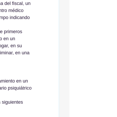
a del ﬁscal, un 
entro médico 
empo indicando 
de primeros 
lo en un 
ogar, en su 
liminar, en una 
amiento en un 
rio psiquiátrico 
 siguientes 