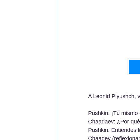
A Leonid Plyushch, ví
Pushkin: ¡Tú mismo 
Chaadaev: ¿Por qué 
Pushkin: Entiendes l
Chaadev (reﬂexionand