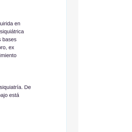
uirida en 
iquiátrica 
s bases 
ro, ex 
imiento 
iquiatría. De 
ajo está 