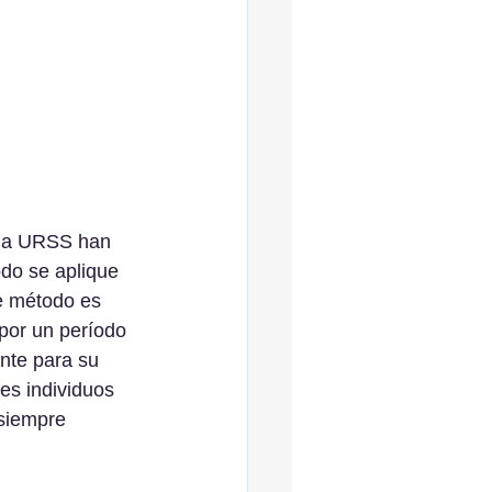
 la URSS han 
do se aplique 
e método es 
por un período 
nte para su 
les individuos 
 siempre 