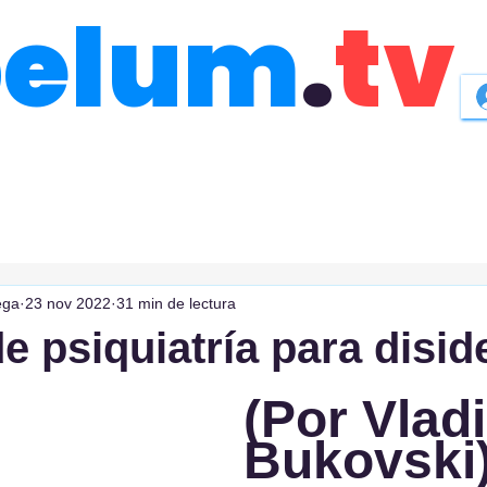
belum
.
tv
ega
23 nov 2022
31 min de lectura
e psiquiatría para disid
(Por Vladi
Bukovski