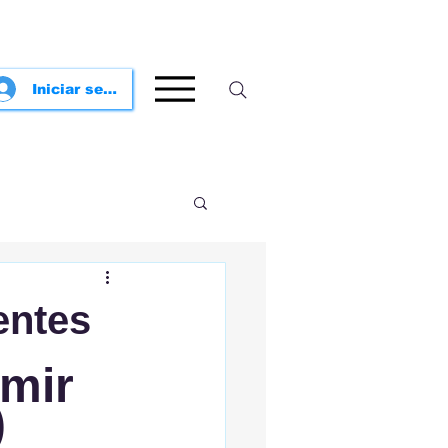
Iniciar sesión
entes
mir 
)