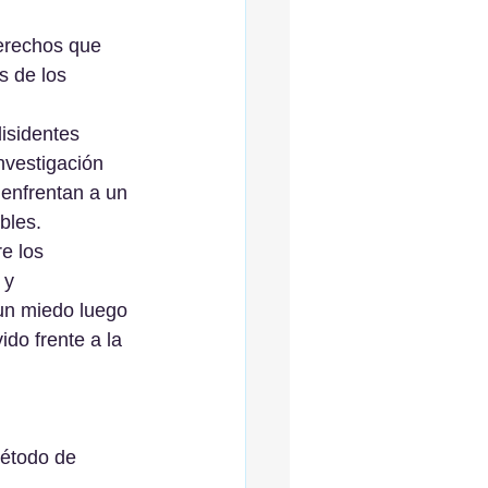
derechos que 
s de los 
isidentes 
nvestigación 
 enfrentan a un 
bles. 
e los 
 y 
 un miedo luego 
ido frente a la 
método de 