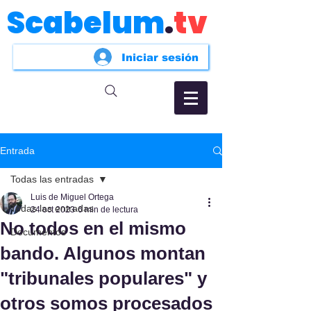
Scabelum
.
tv
Iniciar sesión
Entrada
Todas las entradas
Luis de Miguel Ortega
Todas las entradas
24 oct 2023
6 min de lectura
No todos en el mismo
Documentos
bando. Algunos montan
"tribunales populares" y
otros somos procesados