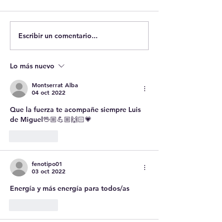
Sobre Ceuta
Escribir un comentario...
Case: Pierce v.
of Sisters, 268 
(1925). El Dere
Lo más nuevo
Estado a educar
niños.
Montserrat Alba
04 oct 2022
Que la fuerza te acompañe siempre Luis 
de Miguel🖖🏼💪🏼🙌🏻💗
Me gusta
fenotipo01
03 oct 2022
Energía y más energía para todos/as
Me gusta