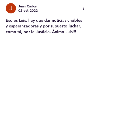
Juan Carlos
02 oct 2022
Eso es Luis, hay que dar noticias creíbles 
y esperanzadoras y por supuesto luchar, 
como tú, por la Justicia. Ánimo Luis!!!
Me gusta
JMparsan
02 oct 2022
Ánimo y que todo salga bien.
Me gusta
Yol
02 oct 2022
Sois muy importantes, creo que no sois 
conscientes de lo que estáis ayudando. 
Un abrazo 