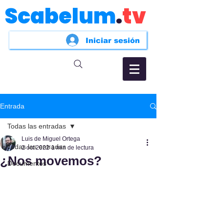
Scabelum
.
tv
Iniciar sesión
Entrada
Todas las entradas
Luis de Miguel Ortega
Todas las entradas
2 oct 2022
1 min de lectura
¿Nos movemos?
Documentos