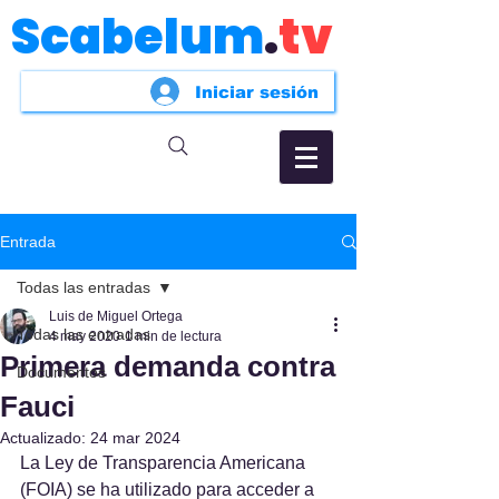
Scabelum
.
tv
Iniciar sesión
Entrada
Todas las entradas
Luis de Miguel Ortega
Todas las entradas
4 may 2020
1 min de lectura
Primera demanda contra
Documentos
Fauci
Actualizado:
24 mar 2024
La Ley de Transparencia Americana 
(FOIA) se ha utilizado para acceder a 