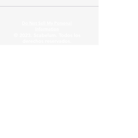
Do Not Sell My Personal
Information
© 2023. Scabelum. Todos los
derechos reservados.
Scabelum es una marca
registrada bajo dominio de
Scabelum marca registrada.
El funcionamiento de esta
web y el uso de la marca son
bajo responsabilidad de
Scabelum como marca
registrada.
Scabelum
.
tv