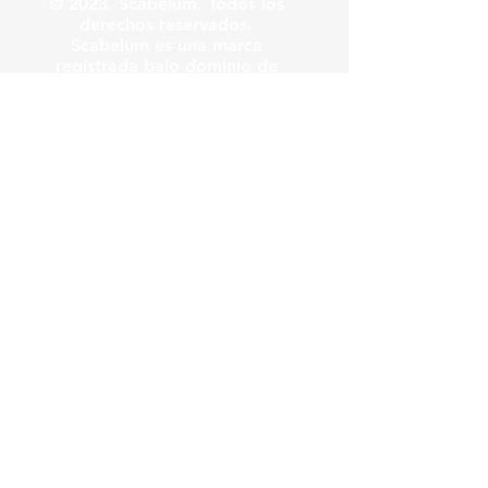
© 2023. Scabelum. Todos los
derechos reservados.
Scabelum es una marca
registrada bajo dominio de
Scabelum marca registrada.
El funcionamiento de esta
web y el uso de la marca son
bajo responsabilidad de
Scabelum como marca
registrada.
Scabelum
.
tv