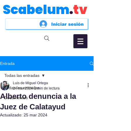
Scabelum
.
tv
Iniciar sesión
Entrada
Todas las entradas
Luis de Miguel Ortega
Todas las entradas
24 mar 2024
2 min de lectura
Alberto denuncia a la
Documentos
Juez de Calatayud
Actualizado:
25 mar 2024