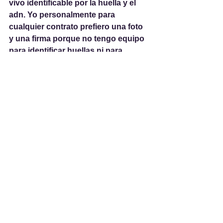
vivo identificable por la huella y el 
adn. Yo personalmente para 
cualquier contrato prefiero una foto 
y una firma porque no tengo equipo 
para identificar huellas ni para 
secuenciar adn.
Es curioso que el propio firmante 
sea testigo. Es la primera vez en la 
historia de la humanidad que en un 
sistema jurídico uno mismo es 
testigo de sí mismo.
Lo peor de todo es que se creen 
representantes y portavoces del 
"orden natural" y quieren reinventar 
el derecho natural que existe desde 
hace casi 6.000 años.