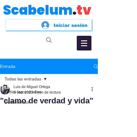
Scabelum
.
tv
Iniciar sesión
Entrada
Todas las entradas
Luis de Miguel Ortega
Todas las entradas
3 sept 2023
3 min de lectura
"clamo de verdad y vida"
Documentos