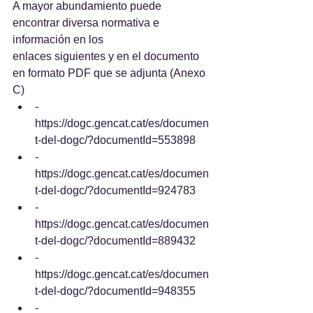
A mayor abundamiento puede 
encontrar diversa normativa e 
información en los
enlaces siguientes y en el documento 
en formato PDF que se adjunta (Anexo 
C)
- 
https://dogc.gencat.cat/es/documen
t-del-dogc/?documentId=553898
- 
https://dogc.gencat.cat/es/documen
t-del-dogc/?documentId=924783
- 
https://dogc.gencat.cat/es/documen
t-del-dogc/?documentId=889432
- 
https://dogc.gencat.cat/es/documen
t-del-dogc/?documentId=948355
- 