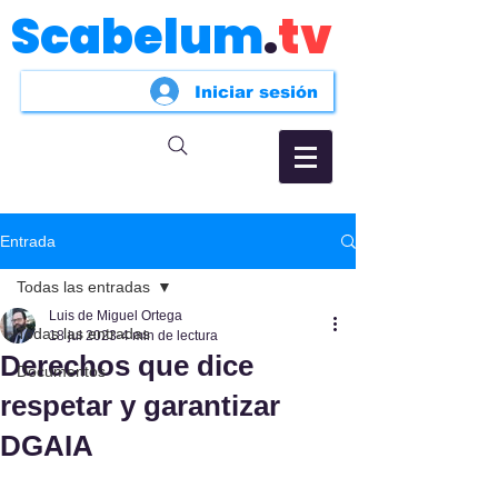
Scabelum
.
tv
Iniciar sesión
Entrada
Todas las entradas
Luis de Miguel Ortega
Todas las entradas
18 jul 2023
4 min de lectura
Derechos que dice
Documentos
respetar y garantizar
DGAIA