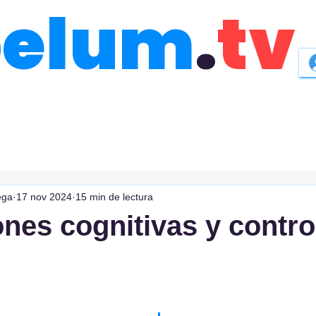
belum
.
tv
ega
17 nov 2024
15 min de lectura
ones cognitivas y contro