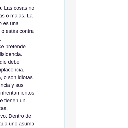
o.
 Las cosas no 
as o malas. La 
o es una 
o estás contra 
.
se pretende 
isidencia. 
die debe 
mplacencia. 
, o son idiotas 
encia y sus 
enfrentamientos 
e tienen un 
as, 
evo. Dentro de 
 cada uno asuma 