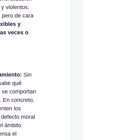
y violentos. 
 pero de cara 
xibles y 
as veces o 
samiento:
 Sin 
sabe qué 
é se comportan 
. En concreto, 
nten los 
 defecto moral 
el ámbito 
nsa el 