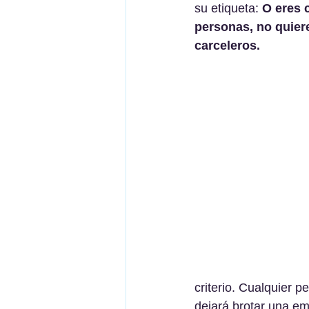
su etiqueta: 
O eres 
personas, no quiere
carceleros.
criterio. Cualquier 
dejará brotar una em