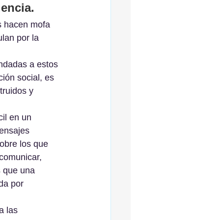
encia.
as hacen mofa 
lan por la 
ndadas a estos 
ión social, es 
ruidos y 
il en un 
ensajes 
obre los que 
 comunicar, 
s que una 
da por 
a las 