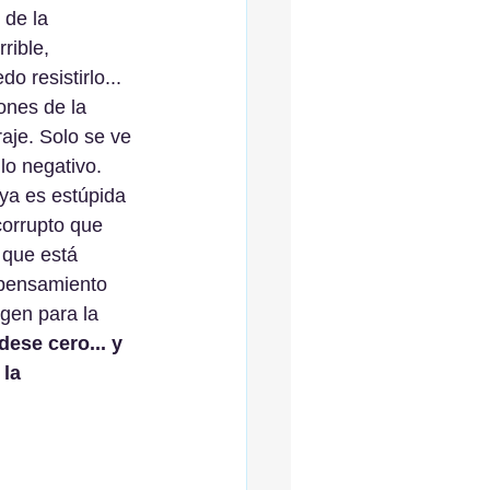
 de la 
rible, 
o resistirlo...
nes de la 
raje. Solo se ve 
lo negativo. 
a es estúpida 
corrupto que 
 que está 
 pensamiento 
gen para la 
ese cero... y 
la 