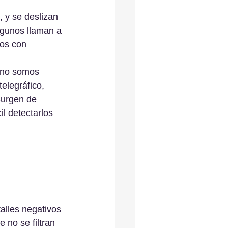
 y se deslizan 
lgunos llaman a 
os con 
 no somos 
elegráfico, 
Surgen de 
l detectarlos 
alles negativos 
 no se filtran 