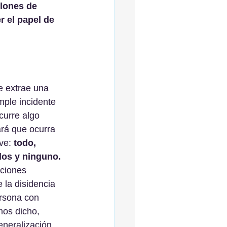
llones de 
r el papel de 
e extrae una 
mple incidente 
curre algo 
rá que ocurra 
ve: 
todo, 
dos y ninguno.
aciones 
 la disidencia 
rsona con 
mos dicho, 
eneralización 