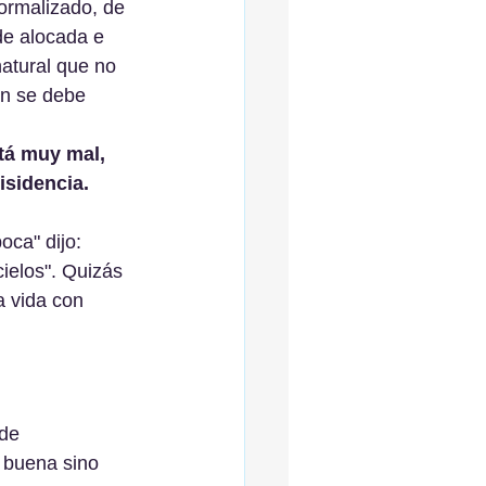
ormalizado, de 
de alocada e 
natural que no 
ón se debe 
tá muy mal, 
isidencia.
ca" dijo: 
cielos". Quizás 
a vida con 
de 
 buena sino 