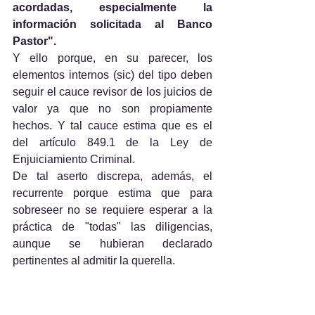
acordadas, especialmente la 
información solicitada al Banco 
Pastor".
Y ello porque, en su parecer, los 
elementos internos (sic) del tipo deben 
seguir el cauce revisor de los juicios de 
valor ya que no son propiamente 
hechos. Y tal cauce estima que es el 
del artículo 849.1 de la Ley de 
Enjuiciamiento Criminal.
De tal aserto discrepa, además, el 
recurrente porque estima que para 
sobreseer no se requiere esperar a la 
práctica de "todas" las diligencias, 
aunque se hubieran declarado 
pertinentes al admitir la querella.
Pues bien, como dijimos entre otras en 
nuestra STS nº 144/2013 la afirmación 
de que concurre el elemento subjetivo 