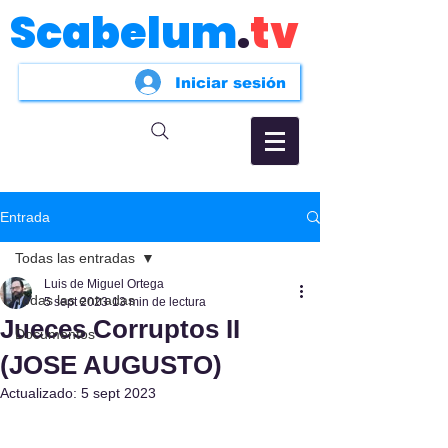
Scabelum
.
tv
Iniciar sesión
Entrada
Todas las entradas
Luis de Miguel Ortega
Todas las entradas
5 sept 2023
13 min de lectura
Jueces Corruptos II
Documentos
(JOSE AUGUSTO)
Actualizado:
5 sept 2023