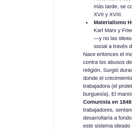
más tarde, se c
XVII y XVIII.
Materialismo Hi
Karl Marx y Frie
—y no las ideas
social a través 
Nace entonces el ma
contra los abusos del
religión. Surgió dur
donde el crecimiento
trabajadora (el prol
burguesía). El marxi
Comunista en 1848
trabajadores, sentan
desarrollaría a fon
este sistema ideado d