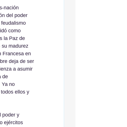
s-nación 
ón del poder 
l feudalismo 
lidó como 
s la Paz de 
ó su madurez 
n Francesa en 
bre deja de ser 
ienza a asumir 
a de 
. Ya no 
todos ellos y 
l poder y 
o ejércitos 