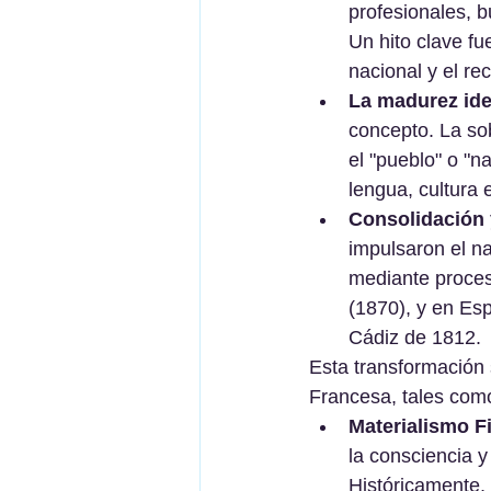
profesionales, b
Un hito clave fu
nacional y el re
La madurez ideo
concepto. La sob
el "pueblo" o "
lengua, cultura e
Consolidación y
impulsaron el n
mediante proceso
(1870), y en Esp
Cádiz de 1812.
Esta transformación 
Francesa, tales como 
Materialismo Fi
la consciencia 
Históricamente,