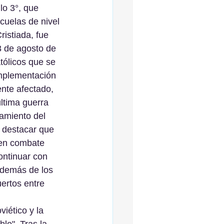
lo 3°, que 
cuelas de nivel 
ristiada, fue 
3 de agosto de 
tólicos que se 
implementación 
ente afectado, 
última guerra 
amiento del 
 destacar que 
 en combate 
ontinuar con 
Además de los 
ertos entre 
viético y la 