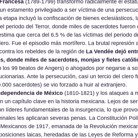
 Francesa
 (1789-1799) transformó radicalmente el estatu
un estamento privilegiado a ser víctima de una persecuc
a etapa incluyó la confiscación de bienes eclesiásticos, l
y el periodo del Terror, donde miles de sacerdotes fueron 
stima que cerca del 6,5 % de las víctimas del periodo del
lero. Fue el episodio más mortífero. La brutal represión a
ontra los rebeldes de la región de 
La Vendée dejó entr
s, donde miles de sacerdotes, monjas y fieles católi
 los 99 beatos de Angers) o ahogados por negarse a so
ucionarias. Ante la persecución, casi un tercio del clero 
.000 sacerdotes) se vio forzado a huir al extranjero.
ndependencia de México
 (1810-1821) y los ataques a 
n un capítulo clave en la historia mexicana. Lejos de ser 
n líderes fundamentales de la insurgencia, lo que provo
einales les aplicaran severas penas. La Constitución Polí
Mexicanos de 1917, emanada de la Revolución mexican
posiciones laicas, heredadas de las Leyes de Reforma y 