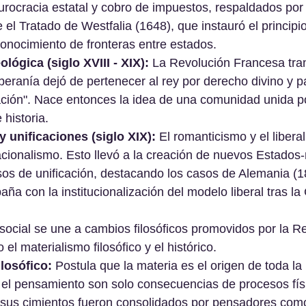
urocracia estatal y cobro de impuestos, respaldados por 
e el Tratado de Westfalia (1648), que instauró el principi
conocimiento de fronteras entre estados.
lógica (siglo XVIII - XIX):
 La Revolución Francesa tra
eranía dejó de pertenecer al rey por derecho divino y pa
nación". Nace entonces la idea de una comunidad unida 
 historia.
 unificaciones (siglo XIX):
 El romanticismo y el libera
acionalismo. Esto llevó a la creación de nuevos Estados-
s de unificación, destacando los casos de Alemania (187
aña con la institucionalización del modelo liberal tras la
social se une a cambios filosóficos promovidos por la R
el materialismo filosófico y el histórico.
losófico:
 Postula que la materia es el origen de toda la
y el pensamiento son solo consecuencias de procesos fís
 sus cimientos fueron consolidados por pensadores como