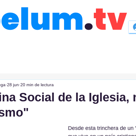
belum
.
tv
ega
28 jun
20 min de lectura
na Social de la Iglesia,
ismo"
Desde esta trinchera de un 