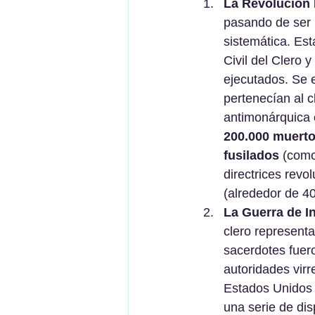
La Revolución
pasando de ser 
sistemática. Est
Civil del Clero 
ejecutados. Se e
pertenecían al c
antimonárquica c
200.000 muerto
fusilados 
(como
directrices revol
(alrededor de 40
La Guerra de I
clero representa
sacerdotes fuero
autoridades virr
Estados Unidos 
una serie de dis