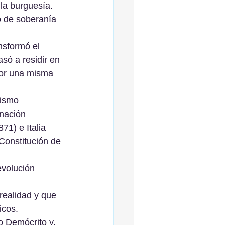
la burguesía. 
o de soberanía 
nsformó el 
só a residir en 
por una misma 
lismo 
nación 
1) e Italia 
 Constitución de 
evolución 
 realidad y que 
icos. 
 Demócrito y, 