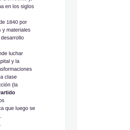
 en los siglos 
 de 1840 por 
 y materiales 
desarrollo 
de luchar 
ital y la 
ansformaciones 
a clase 
ción (la 
artido 
os 
ca que luego se 
. 
.