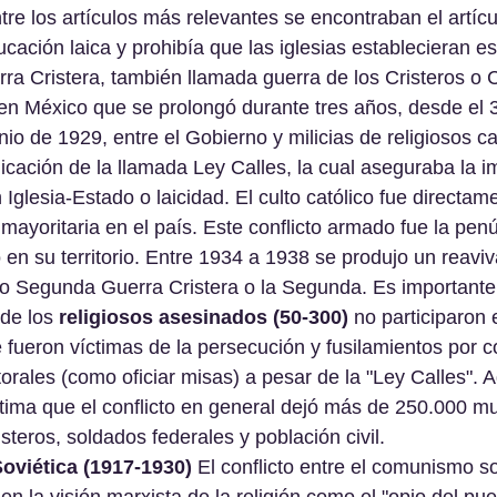
ntre los artículos más relevantes se encontraban el artícu
ucación laica y prohibía que las iglesias establecieran es
rra Cristera, también llamada guerra de los Cristeros o C
 en México que se prolongó durante tres años, desde el 
nio de 1929, entre el Gobierno y milicias de religiosos ca
plicación de la llamada Ley Calles, la cual aseguraba la 
 Iglesia-Estado o laicidad. El culto católico fue directam
n mayoritaria en el país. Este conflicto armado fue la pen
en su territorio. Entre 1934 a 1938 se produjo un reaviv
ado Segunda Guerra Cristera o la Segunda. Es importante
de los 
religiosos asesinados (50-300)
 no participaron
e fueron víctimas de la persecución y fusilamientos por c
orales (como oficiar misas) a pesar de la "Ley Calles". 
stima que el conflicto en general dejó más de 250.000 mu
steros, soldados federales y población civil.
oviética (1917-1930)
 El conflicto entre el comunismo so