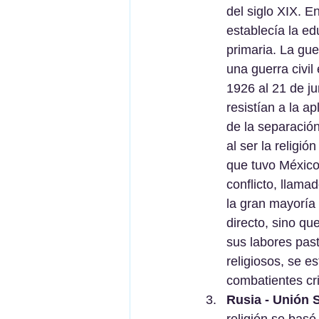
del siglo XIX. E
establecía la ed
primaria. La gue
una guerra civil
1926 al 21 de ju
resistían a la a
de la separación
al ser la religió
que tuvo México 
conflicto, llam
la gran mayoría 
directo, sino qu
sus labores past
religiosos, se e
combatientes cri
Rusia - Unión S