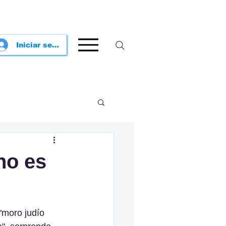
Iniciar sesión
 no es
"moro judío 