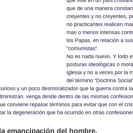
que vive en un país cristian
que de una manera constante
creyentes y no creyentes, pr
no practicantes realicen ma
mas o menos intensas contra
los Papas, en relación a sus
"comunistas".
No es nada nuevo. Y todo el
posturas ideológicas o mora
iglesia y no a veces por la m
del término "Doctrina Social
curioso y un poco desmoralizador que la guerra contra las
dministran, venga desde dentro de las mismas confesion
que conviene repasar términos para evitar que con el cris
ar la degeneración que ha ocurrido en otras confesione
 la emancipación del hombre.