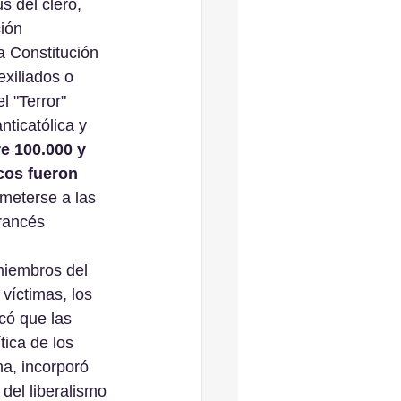
s del clero, 
ión 
a Constitución 
exiliados o 
 "Terror" 
nticatólica y 
e 100.000 y 
cos fueron 
meterse a las 
francés 
miembros del 
víctimas, los 
có que las 
tica de los 
a, incorporó 
del liberalismo 