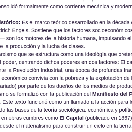
onsolidó formalmente como corriente mecánica y moderna
stórico:
 Es el marco teórico desarrollado en la década
drich Engels. Sostiene que los factores socioeconómicos
— son los motores de la historia humana, impulsando el 
de la producción y la lucha de clases.
rxismo que se estructura como una ideológía que preten
 poder, centrando dichos poderes en dos factores: El cap
ante la Revolución Industrial, una época de profundas tr
 económico convivía con la pobreza y la explotación de l
etariado) por parte de los dueños de los medios de produc
smo se formalizó con la publicación del 
Manifiesto del P
. Este texto funcionó como un llamado a la acción para l
do las bases de la teoría sociológica, económica y políti
do en obras cumbres como 
El Capital
 (publicado en 1867)
esde el materialismo para construir un cielo en la tierra