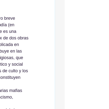
ro breve 
udía (en 
e es una 
x de dos obras 
blicada en 
buye en las 
ligiosas, que 
ico y social 
s de culto y los 
constituyen 
rias mafias 
scismo, 