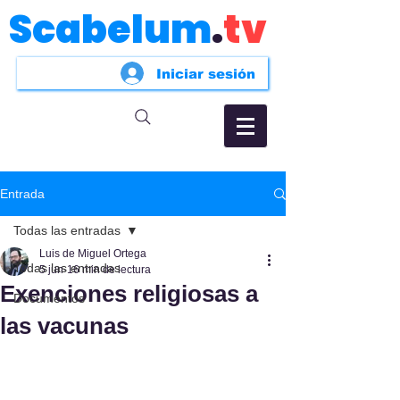
Scabelum
.
tv
Iniciar sesión
Entrada
Todas las entradas
Luis de Miguel Ortega
Todas las entradas
5 jun
16 min de lectura
Exenciones religiosas a
Documentos
las vacunas