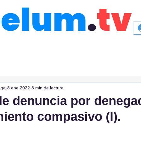
belum
.
tv
ega
8 ene 2022
8 min de lectura
e denuncia por denega
miento compasivo (I).