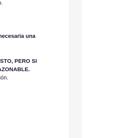
o.
necesaria una 
TO, PERO SI 
RAZONABLE.
ión.