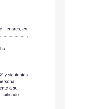
de Henares
, en 
................ , 
cho
9 y siguientes 
persona 
frente a su 
ipificado 