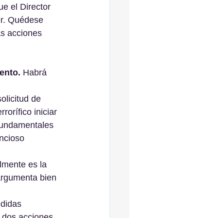
e el Director 
r. Quédese 
as acciones 
ento. 
Habrá 
olicitud de 
orífico iniciar 
fundamentales 
ncioso 
lmente es la 
argumenta bien 
didas 
s dos acciones 