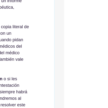
 un informe 
péutica, 
copia literal de 
con un 
Cuando pidan 
médicos del 
 del médico 
También vale 
ón
 o si les 
ntestación 
 siempre habrá 
endremos al 
resolver este 