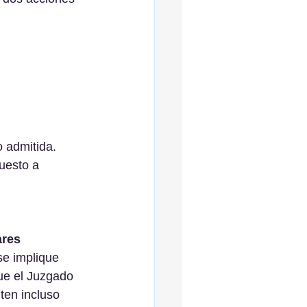
 admitida.
uesto a 
ares
e implique 
ue el Juzgado 
ten incluso 