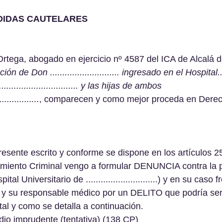
DIDAS CAUTELARES
rtega, abogado en ejercicio nº 4587 del ICA de Alcalá 
de Don ............................ ingresado en el Hospital.......
................................ y las hijas de ambos 
................
, comparecen y como mejor proceda en Dere
esente escrito y conforme se dispone en los artículos 25
iamiento Criminal vengo a formular DENUNCIA contra la 
tal Universitario de .............................) y en su caso 
y su responsable médico por un DELITO que podría ser t
 tal y como se detalla a continuación.
dio imprudente (tentativa) (138 CP)