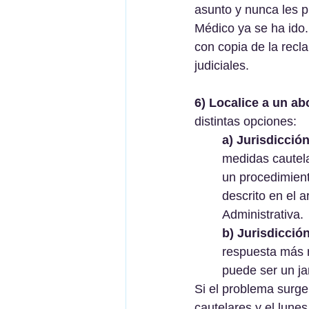
asunto y nunca les p
Médico ya se ha i
con copia de la recl
judiciales.
6) Localice a un ab
distintas opciones:
a) Jurisdicció
medidas cautela
un procedimien
descrito en el a
Administrativa.
b) Jurisdicción
respuesta más r
puede ser un jar
Si el problema surg
cautelares y el lunes