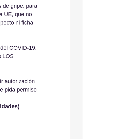
de gripe, para 
la UE, que no 
ecto ni ficha 
 del COVID-19, 
s LOS 
r autorización 
ie pida permiso 
idades)