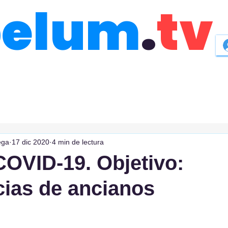
belum
.
tv
ega
17 dic 2020
4 min de lectura
OVID-19. Objetivo:
ias de ancianos