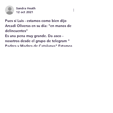
niños.
Sandra Heath
12 oct 2021
Pues sí Luis - estamos como bien dijo 
Arcadi Oliveras en su día: "en manos de 
delincuentes"
Es una pena muy grande. Da asco - 
nosotros desde el grupo de telegram " 
Padres y Madres de Catalunya" Estamos 
intentando, como sabes, impugnar las 
normaativas covid en los colegios y 
acabar también con la discriminacion 
entre vacunados y no vacunados. Cada 
CCAA tiene que hacer lo mismo - en 
Cordoba y Valencia ya han iniciado el 
proceso, al igual que nosotros -…
Mostrar más
Me gusta