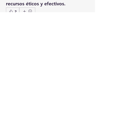
recursos éticos y efectivos.
2
2
0
64
Rédigez un commentaire...
Acerca de
¡Te damos la bienvenida al grupo!
Puedes conectarte con otro
...
Leer más
Miembros
Seguir
josep
josep
Seguir
daerondaeron39
daerondaeron39
Seguir
akanksha.mrfr01
akanksha.mrfr01