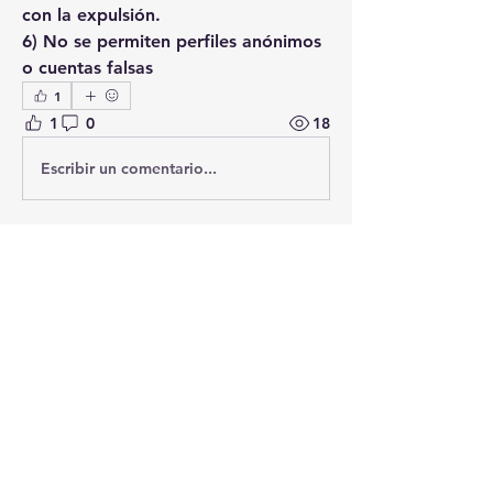
con la expulsión.
6) No se permiten perfiles anónimos 
o cuentas falsas
1
1
0
18
Escribir un comentario...
Acerca de
¡Te damos la bienvenida al grupo!
Puedes conectarte con otro
...
Leer más
Miembros
Seguir
lurdesascaso
lurdesascaso
Seguir
kontxy