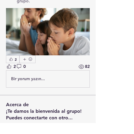
grupo.
2
2
0
82
Bir yorum yazın...
Acerca de
¡Te damos la bienvenida al grupo!
Puedes conectarte con otro
...
Leer más