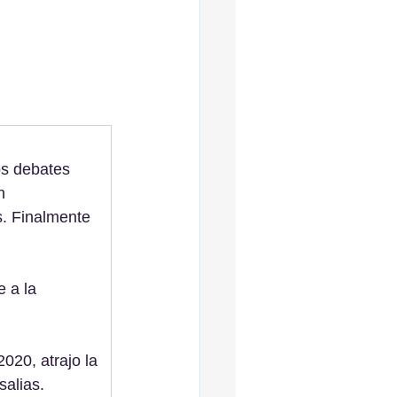
os debates 
n 
s. Finalmente 
 a la 
2020, atrajo la 
alias. 