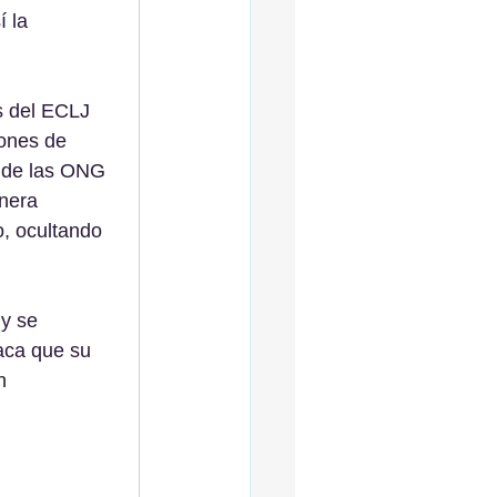
 la 
s del ECLJ 
iones de 
s de las ONG 
nera 
, ocultando 
y se 
aca que su 
n 