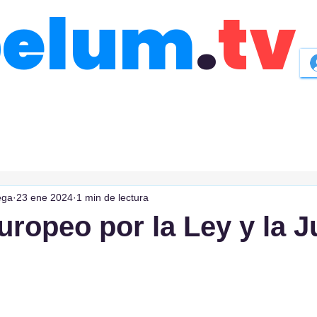
belum
.
tv
ega
23 ene 2024
1 min de lectura
uropeo por la Ley y la J