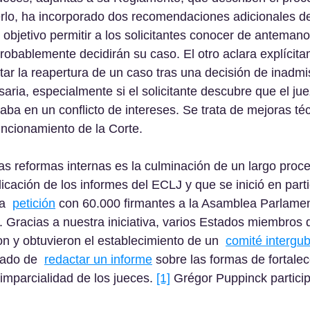
erlo, ha incorporado dos recomendaciones adicionales d
 objetivo permitir a los solicitantes conocer de antemano
robablemente decidirán su caso. El otro aclara explícita
itar la reapertura de un caso tras una decisión de inadmis
aria, especialmente si el solicitante descubre que el jue
aba en un conflicto de intereses. Se trata de mejoras téc
funcionamiento de la Corte. 
as reformas internas es la culminación de un largo proc
cación de los informes del ECLJ y que se inició en parti
a  
petición
 con 60.000 firmantes a la Asamblea Parlamen
 Gracias a nuestra iniciativa, varios Estados miembros 
on y obtuvieron el establecimiento de un  
comité intergu
ado de  
redactar un informe
 sobre las formas de fortalec
imparcialidad de los jueces. 
[1]
 Grégor Puppinck particip