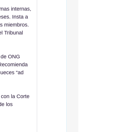
mas internas, 
ses. Insta a 
sus miembros. 
l Tribunal 
s de ONG 
 Recomienda 
jueces “ad 
 con la Corte 
de los 