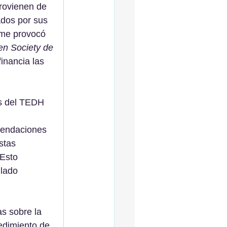
rovienen de 
dos por sus 
rme provocó 
en Society de 
inancia las 
as del TEDH 
mendaciones 
stas 
Esto 
ulado 
as sobre la 
edimiento de 