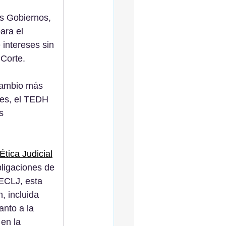
os Gobiernos, 
ara el 
intereses sin 
 Corte.
cambio más 
res, el TEDH 
s 
tica Judicial
bligaciones de 
ECLJ, esta 
, incluida 
nto a la 
en la 