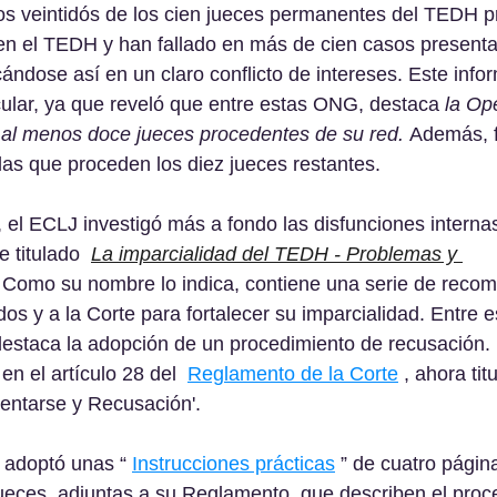
s veintidós de los cien jueces permanentes del TEDH p
en el TEDH y han fallado en más de cien casos presenta
ndose así en un claro conflicto de intereses. Este info
cular, ya que reveló que entre estas ONG, destaca 
la Op
al menos doce jueces procedentes de su red. 
Además, f
las que proceden los diez jueces restantes.
 el ECLJ investigó más a fondo las disfunciones intern
 titulado  
La imparcialidad del TEDH - Problemas y 
. Como su nombre lo indica, contiene una serie de reco
dos y a la Corte para fortalecer su imparcialidad. Entre e
staca la adopción de un procedimiento de recusación. 
en el artículo 28 del  
Reglamento de la Corte
 , ahora tit
sentarse y Recusación'.
 adoptó unas “ 
Instrucciones prácticas
 ” de cuatro págin
jueces, adjuntas a su Reglamento, que describen el proc