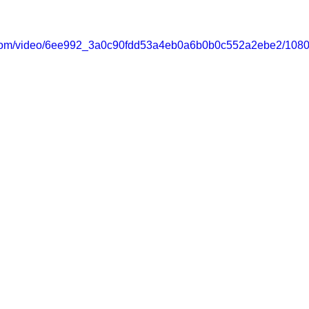
ic.com/video/6ee992_3a0c90fdd53a4eb0a6b0b0c552a2ebe2/1080