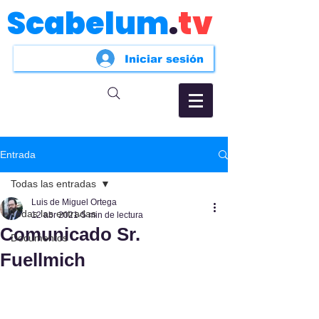
Scabelum
.
tv
Iniciar sesión
Entrada
Todas las entradas
Luis de Miguel Ortega
Todas las entradas
12 abr 2021
5 min de lectura
Comunicado Sr.
Documentos
Fuellmich