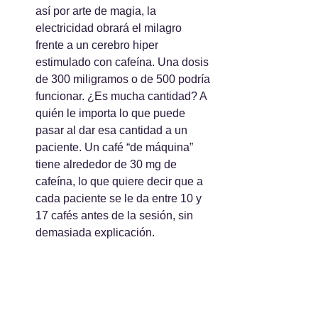
así por arte de magia, la 
electricidad obrará el milagro 
frente a un cerebro hiper 
estimulado con cafeína. Una dosis 
de 300 miligramos o de 500 podría 
funcionar. ¿Es mucha cantidad? A 
quién le importa lo que puede 
pasar al dar esa cantidad a un 
paciente. Un café “de máquina” 
tiene alrededor de 30 mg de 
cafeína, lo que quiere decir que a 
cada paciente se le da entre 10 y 
17 cafés antes de la sesión, sin 
demasiada explicación.
El marketing sanitario todo lo puede y 
ha sido capaz de blanquear lo que la 
mayor parte de la gente creía que era 