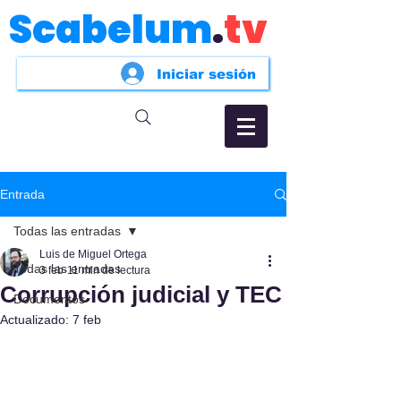
Scabelum
.
tv
Iniciar sesión
Entrada
Todas las entradas
Luis de Miguel Ortega
Todas las entradas
3 feb
11 min de lectura
Corrupción judicial y TEC
Documentos
Actualizado:
7 feb