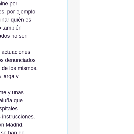
mine por 
es, por ejemplo 
inar quién es 
o también 
ados no son 
s actuaciones 
hos denunciados 
s de los mismos.
 larga y 
rme y unas 
aluña que 
spitales 
 instrucciones.
on Madrid, 
 se han de 