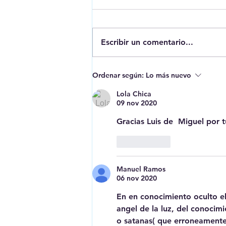
Escribir un comentario...
Erase una vez que se era...
Ordenar según:
Lo más nuevo
los menas
Lola Chica
09 nov 2020
Gracias Luis de  Miguel por 
Me gusta
Manuel Ramos
06 nov 2020
En en conocimiento oculto el 
angel de la luz, del conocimi
o satanas( que erroneamente