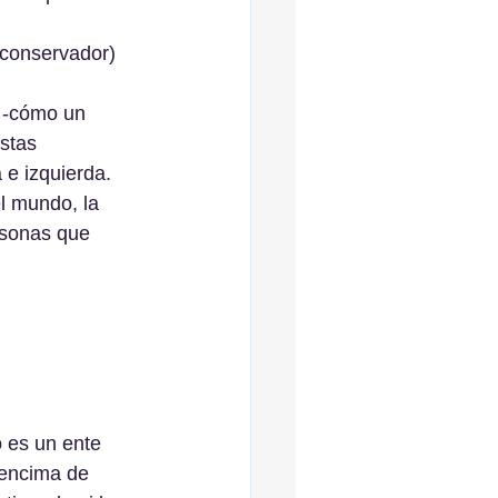
(conservador) 
 -cómo un 
stas 
 e izquierda.
l mundo, la 
rsonas que 
 es un ente 
 encima de 