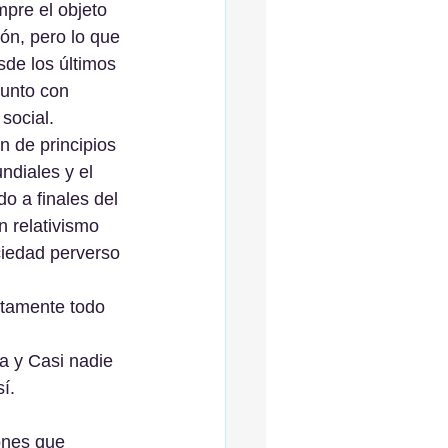
pre el objeto 
ón, pero lo que 
sde los últimos 
junto con 
social.
 de principios 
ndiales y el 
o a finales del 
 relativismo 
ciedad perverso 
utamente todo 
a y Casi nadie 
í.
ones que 