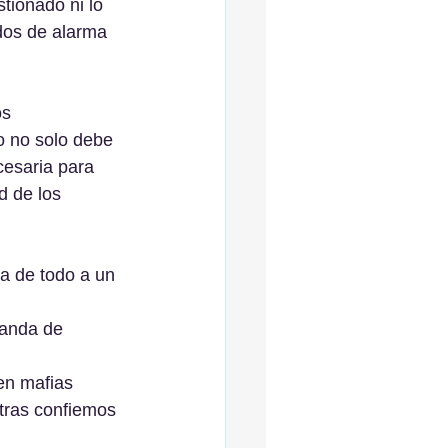
tionado ni lo 
dos de alarma 
s 
o no solo debe 
cesaria para 
d de los 
ma de todo a un 
banda de 
en mafias 
tras confiemos 