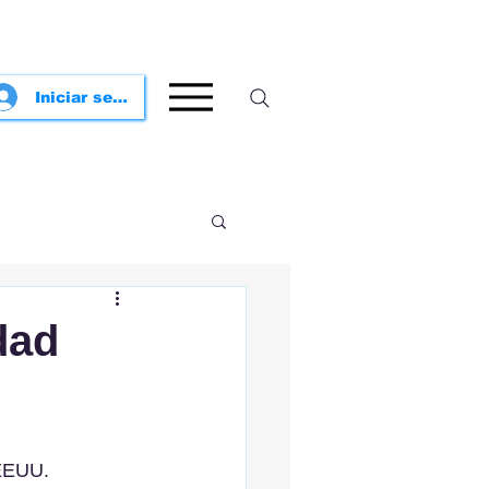
Iniciar sesión
dad
 EEUU.