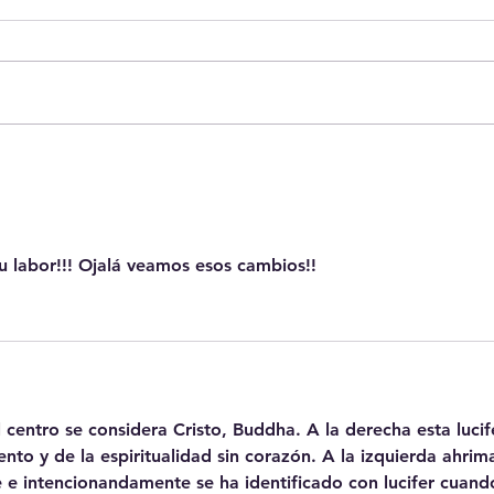
Sobre Ceuta
Case
Sist
El D
educ
tu labor!!! Ojalá veamos esos cambios!!
centro se considera Cristo, Buddha. A la derecha esta lucife
ento y de la espiritualidad sin corazón. A la izquierda ahrim
 e intencionandamente se ha identificado con lucifer cuand