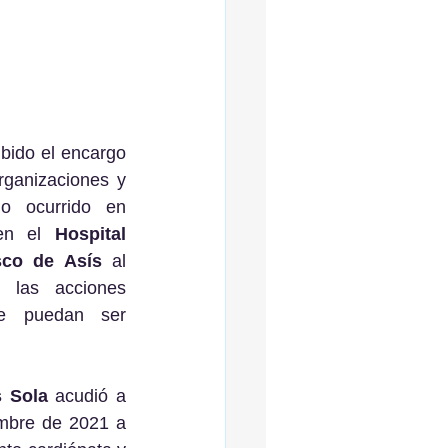
rganizaciones y 
lo ocurrido en 
 en el 
Hospital 
sco de Asís
 al 
 las acciones 
ue puedan ser 
 Sola
 acudió a 
embre de 2021 a 