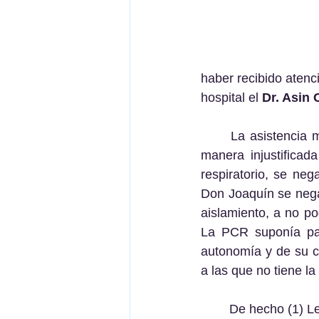
haber recibido atenc
hospital el 
Dr. Asin 
	La asistencia médica en este caso tan grave se demoró por más de cuatro horas de 
manera injustificad
respiratorio, se ne
Don Joaquín se negab
aislamiento, a no p
La PCR suponía par
autonomía y de su c
a las que no tiene la
	De hecho (1) Le niegan la asistencia si no se hace la PCR, (2) Le niegan el cateterismo 