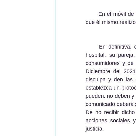
	En el móvil de Don Joaquín queda constancia de lo ocurrido a través de grabaciones 
que él mismo realizó
	En definitiva, este letrado que fue apoderado por Don Joaquín antes de acudir al 
hospital, su parej
consumidores y de 
Diciembre del 2021
disculpa y den las 
establezca un protoc
pueden, no deben y n
comunicado deberá se
De no recibir dich
acciones sociales 
justicia.