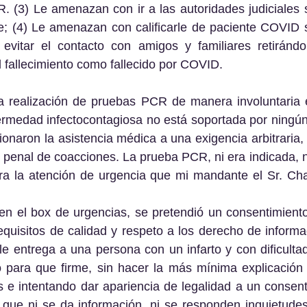
. (3) Le amenazan con ir a las autoridades judiciales s
; (4) Le amenazan con calificarle de paciente COVID si
evitar el contacto con amigos y familiares retirándole
el fallecimiento como fallecido por COVID.
rmedad infectocontagiosa no está soportada por ningún 
onaron la asistencia médica a una exigencia arbitraria,
to penal de coacciones. La prueba PCR, ni era indicada, n
ara la atención de urgencia que mi mandante el Sr. Cha
 en el box de urgencias, se pretendió un consentimient
quisitos de calidad y respeto a los derecho de informac
le entrega a una persona con un infarto y con dificultad
o para que firme, sin hacer la más mínima explicación a
 e intentando dar apariencia de legalidad a un consent
que ni se da información, ni se responden inquietudes,