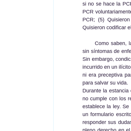
si no se hace la PCR
PCR voluntariamente
PCR; (5) Quisieron 
Quisieron codificar 
	Como saben, la realización de pruebas PCR de manera involuntaria en una persona 
sin síntomas de enfe
Sin embargo, condici
incurrido en un ilíci
ni era preceptiva p
para salvar su vida.
Durante la estancia
no cumple con los re
establece la ley. Se 
un formulario escrit
responder sus dudas
pleno derecho en el 