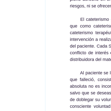
riesgos, ni se ofrece
	El cateterismo que se le ofrece es indeterminado, pues no se le explica con claridad 
que como cateteris
cateterismo terapéu
intervención a reali
del paciente. Cada 
conflicto de interés
distribuidora del mate
	Al paciente se le impidió comer y beber. El paciente sufrió sed hasta el momento en el 
que falleció, consi
absoluta no es inco
salvo que se desease
de doblegar su volun
consciente volunta