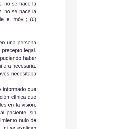
i no se hace la 
 no se hace la 
 el móvil; (6) 
precepto legal. 
 pudiendo haber 
i era necesaria, 
ves necesitaba 
o informado que 
ión clínica que 
es en la visión, 
l paciente, sin 
imiento nulo de 
 ni se explican 