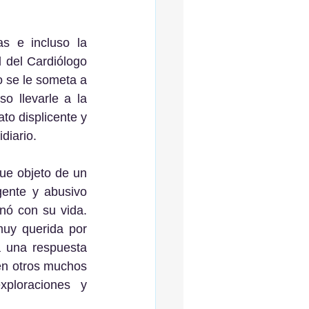
 del Cardiólogo 
 se le someta a 
 llevarle a la 
to displicente y 
iario.  
gente y abusivo 
ó con su vida. 
uy querida por 
 una respuesta 
en otros muchos 
loraciones y 