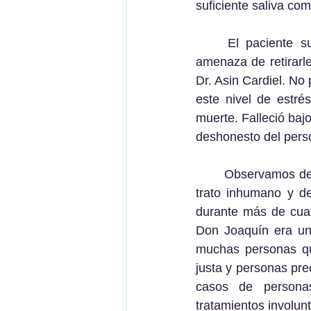
suficiente saliva com
	El paciente sufrió críticas y reproches morales, presiones indebidas e incluso la 
amenaza de retirarle
Dr. Asin Cardiel. No
este nivel de estré
muerte. Falleció bajo
deshonesto del perso
	Observamos después de toda la experiencia vivida, que Don Joaquín fue objeto de un 
trato inhumano y de
durante más de cuat
Don Joaquín era un
muchas personas qu
justa y personas pre
casos de personas
tratamientos involunt