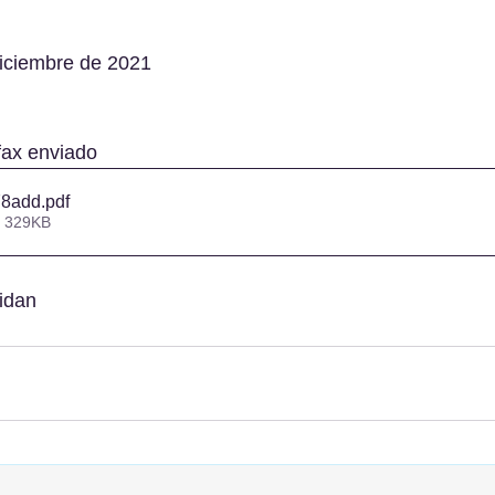
iciembre de 2021
ofax enviado
78add
.pdf
• 329KB
idan