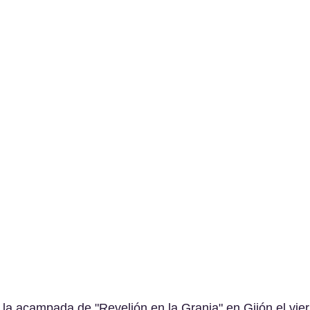
 la acampada de "Revelión en la Granja" en Gijón el vier