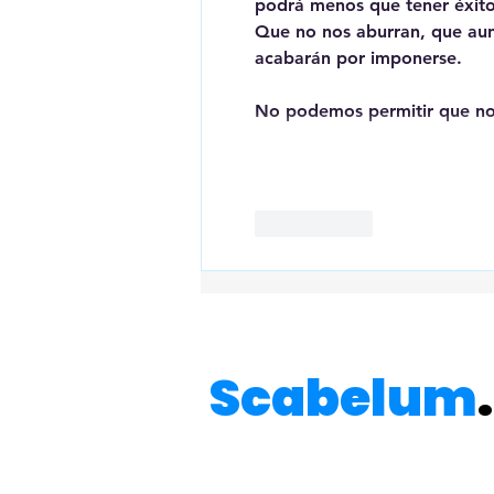
podrá menos que tener éxito
Que no nos aburran, que aun
acabarán por imponerse.
No podemos permitir que no
Me gusta
Scabelum
.
Do Not Sell My Personal