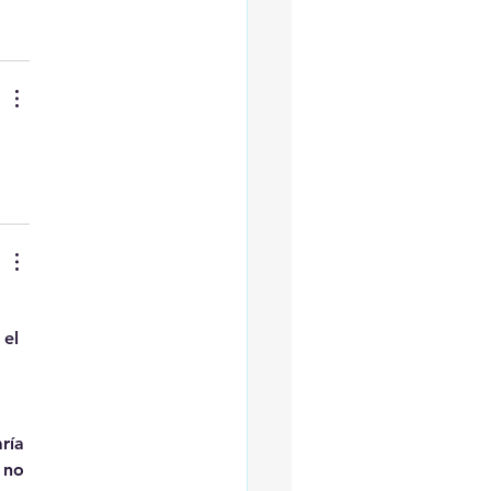
el 
ría 
 no 