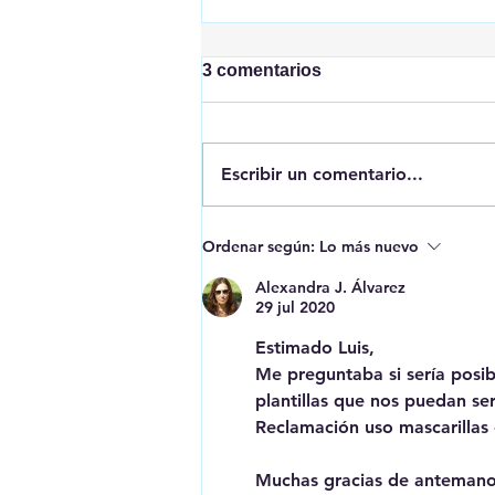
3 comentarios
Escribir un comentario...
Erase una vez que se era...
Ordenar según:
Lo más nuevo
los menas
Alexandra J. Álvarez
29 jul 2020
Estimado Luis,
Me preguntaba si sería posibl
plantillas que nos puedan ser
Reclamación uso mascarillas e
Muchas gracias de anteman