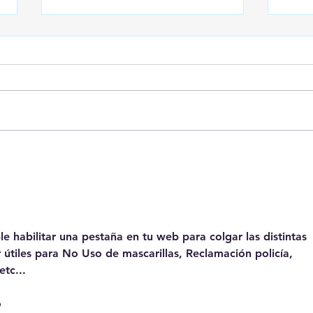
Sobre Ceuta
Case
Sist
El D
educ
e habilitar una pestaña en tu web para colgar las distintas 
 útiles para No Uso de mascarillas, Reclamación policía, 
tc...
o