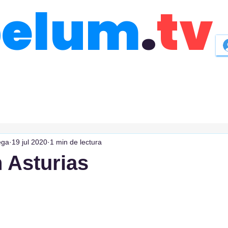
belum
.
tv
ega
19 jul 2020
1 min de lectura
n Asturias